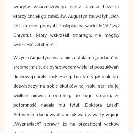
wrogów wskrzeszonego przez Jezusa Łazarza,
którzy chcieli go zabić, św. Augustyn zauważył: „Och,
cóż za głupi pomysł i zaślepiająca wściekłość! Czyż
Chrystus, który wskrzesił zmarłego, nie mógłby
wskrzesić zabitego?!”.
W życiu Augustyna wiara nie została mu „podana” na
srebrnej misie, ale była owocem wielu lat poszukiwań,
duchowej udręki i łaski Bożej. Ten, który jak mało kto
doświadczył na sobie skutków tej łaski, stał się jej
wielkim piewcą i obrońcą, do tego stopnia, że
potomność nadała mu tytuł „Doktora Łaski”.
Autentyzm duchowych poszukiwań zawarty w jego
„Wyznaniach” sprawił, że na przestrzeni wieków