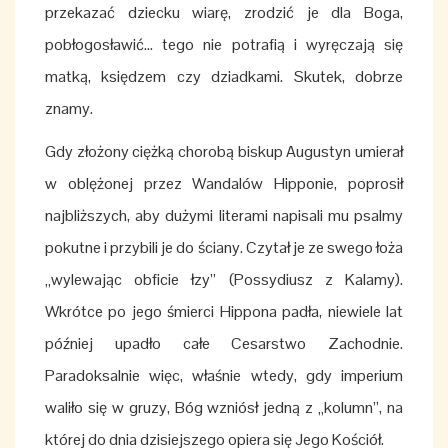
przekazać dziecku wiarę, zrodzić je dla Boga,
pobłogosławić... tego nie potrafią i wyręczają się
matką, księdzem czy dziadkami. Skutek, dobrze
znamy.
Gdy złożony ciężką chorobą biskup Augustyn umierał
w oblężonej przez Wandalów Hipponie, poprosił
najbliższych, aby dużymi literami napisali mu psalmy
pokutne i przybili je do ściany. Czytał je ze swego łoża
„wylewając obficie łzy” (Possydiusz z Kalamy).
Wkrótce po jego śmierci Hippona padła, niewiele lat
później upadło całe Cesarstwo Zachodnie.
Paradoksalnie więc, właśnie wtedy, gdy imperium
waliło się w gruzy, Bóg wzniósł jedną z „kolumn”, na
której do dnia dzisiejszego opiera się Jego Kościół.