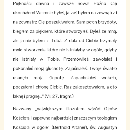
Piękności dawna i zawsze nowa! Późno Cię
ukochałem! We mnie byłeś, ja zaś byłem na zewnątrz i
na zewnątrz Cię poszukiwałem. Sam pełen brzydoty,
biegłem za pięknem, które stworzyłeś. Byłeś ze mną,
ale ja nie byłem z Tobą. Z dala od Ciebie trzymały
mnie stworzenia, które nie istniałyby w ogóle, gdyby
nie istniały w Tobie. Przemówiłeś, zawołałeś i
pokonałeś moją głuchotę. Zajaśniałeś, Twoje światło
usunęło moją ślepotę. Zapachniałeś wokoło,
poczułem i chłonę Ciebie. Raz zakosztowałem, a oto
łaknę i pragnę...” (VII, 27, fragm.)
Nazwany „największym filozofem wśród Ojców
Kościoła i zapewne najbardziej znaczącym teologiem
Kościoła w ogóle” (Berthold Altaner), św. Augustyn