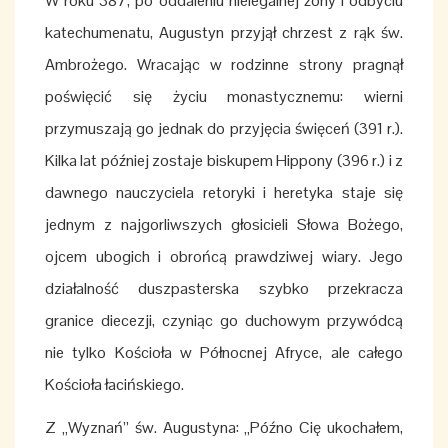
W roku 387, po oddaleniu nielegalnej żony i odbyciu
katechumenatu, Augustyn przyjął chrzest z rąk św.
Ambrożego. Wracając w rodzinne strony pragnął
poświęcić się życiu monastycznemu: wierni
przymuszają go jednak do przyjęcia święceń (391 r.).
Kilka lat później zostaje biskupem Hippony (396 r.) i z
dawnego nauczyciela retoryki i heretyka staje się
jednym z najgorliwszych głosicieli Słowa Bożego,
ojcem ubogich i obrońcą prawdziwej wiary. Jego
działalność duszpasterska szybko przekracza
granice diecezji, czyniąc go duchowym przywódcą
nie tylko Kościoła w Północnej Afryce, ale całego
Kościoła łacińskiego.
Z „Wyznań” św. Augustyna: „Późno Cię ukochałem,