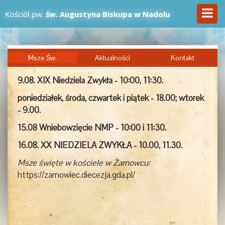
Kościół pw.
św. Augustyna Biskupa w Nadolu
Msze Św.
Aktualności
Kontakt
9.08. XIX Niedziela Zwykła - 10:00, 11:30.
poniedziałek, środa, czwartek i piątek - 18.00; wtorek
- 9.00.
15.08 Wniebowzięcie NMP - 10:00 i 11:30.
16.08. XX NIEDZIELA ZWYKŁA - 10.00, 11.30.
Msze święte w kościele w Żarnowcu:
https://zarnowiec.diecezja.gda.pl/