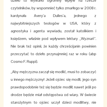
dzieło to wywarło ogromny wpływ na rzesze
czytelników, by wspomnieć tylko zmarłego w 2008 r.
kardynała Avery’a Dulles’a, jednego z
najwybitniejszych teologów w USA, który z
agnostyka i agenta wywiadu, został katolikiem i
księdzem, właśnie pod wpływem lektury „Wyznań”.
Nie brak też opinii, że każdy chrześcijanin powinien
przeczytać to dzieło przynajmniej raz w roku (abp
Cosmo F. Ruppi).
„Aby mężczyzna zaczął się modlić, musi to zobaczyć
u innego mężczyzny! Jeżeli ojciec się modli, jego syn
prawdopodobnie też się będzie modlił, nawet jeśli po
drodze będzie miał odstępstwa od wiary. W świecie
starożytnym to ojciec uczył dzieci modlitwy, nie