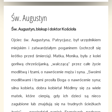
Św. Augustyn
Św. Augustyn, biskup i doktor Kościoła
Ojciec św. Augustyna, Patrycjusz, był urzędnikiem
miejskim i zatwardziałym poganinem (ochrzcił się
krótko przed śmiercią). Matka, Monika, była z kolei
gorliwą chrześcijanką, „walczącą” przez całe życie
modlitwą i łzami, o nawrócenie męża i syna. „Swoimi
modlitwami i łzami prosiła Boga o nawrócenie syna;
silna kobieta, dobra kobieta! Módlmy się za wiele
matek, które cierpią, gdy ich dzieci są nieco
zagubione lub znajdują się na trudnych ścieżkach
życia” – powiedział papież Franciszek podczas