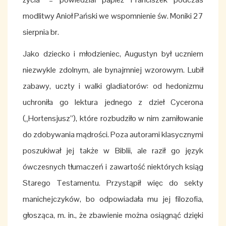
modlitwy Anioł Pański we wspomnienie św. Moniki 27
sierpnia br.
Jako dziecko i młodzieniec, Augustyn był uczniem
niezwykle zdolnym, ale bynajmniej wzorowym. Lubił
zabawy, uczty i walki gladiatorów: od hedonizmu
uchroniła go lektura jednego z dzieł Cycerona
(„Hortensjusz”), które rozbudziło w nim zamiłowanie
do zdobywania mądrości. Poza autorami klasycznymi
poszukiwał jej także w Biblii, ale raził go język
ówczesnych tłumaczeń i zawartość niektórych ksiąg
Starego Testamentu. Przystąpił więc do sekty
manichejczyków, bo odpowiadała mu jej filozofia,
głosząca, m. in., że zbawienie można osiągnąć dzięki