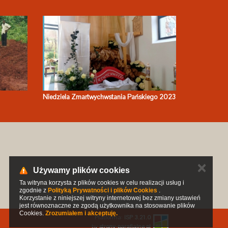
Niedziela Zmartwychwstania Pańskiego 2023
✕
Używamy plików cookies
Ta witryna korzysta z plików cookies w celu realizacji usług i
zgodnie z
Polityką Prywatności i plików Cookies
.
Korzystanie z niniejszej witryny internetowej bez zmiany ustawień
jest równoznaczne ze zgodą użytkownika na stosowanie plików
Cookies.
Zrozumiałem i akceptuję.
Platforma:
ISP 3.21.0
by
strony-parafialne.pl