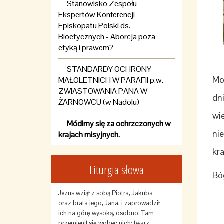
Stanowisko Zespołu
Ekspertów Konferencji
Episkopatu Polski ds.
Bioetycznych - Aborcja poza
etyką i prawem?
STANDARDY OCHRONY
Mo
MAŁOLETNICH W PARAFII p.w.
ZWIASTOWANIA PANA W
dn
ŻARNOWCU (w Nadolu)
wie
Módlmy się za ochrzczonych w
ni
krajach misyjnych.
kr
Liturgia słowa
Bó
Jezus wziął z sobą Piotra, Jakuba
oraz brata jego, Jana, i zaprowadził
ich na górę wysoką, osobno. Tam
przemienił się wobec nich: twarz