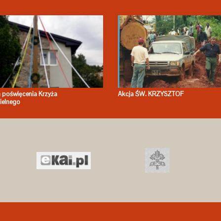
 poświęcenia Krzyża
Akcja ŚW. KRZYSZTOF
ielnego