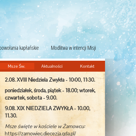
powołania kapłańskie
Modlitwa w intencji Misji
Msze Św.
Aktualności
Kontakt
2.08. XVIII Niedziela Zwykła - 10:00, 11:30.
poniedziałek, środa, piątek - 18.00; wtorek,
czwartek, sobota - 9.00.
9.08. XIX NIEDZIELA ZWYKŁA - 10.00,
11.30.
Msze święte w kościele w Żarnowcu:
https://zarnowiec.diecezja.gda.pl/