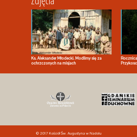
Zdjęcia
Ks. Aleksander Młodecki. Modlimy się za
Rocznica
ochrzczonych na misjach
Przykosc
© 2017 Kościół Św. Augustyna w Nadolu